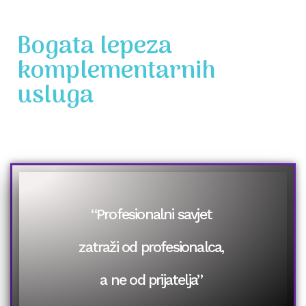
Bogata lepeza
komplementarnih
usluga
“Profesionalni savjet
zatraži od profesionalca,
a ne od prijatelja”