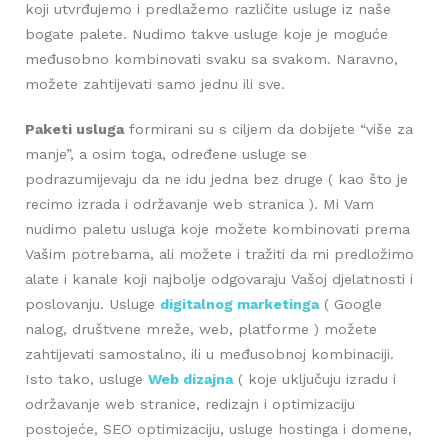
koji utvrđujemo i predlažemo različite usluge iz naše
bogate palete. Nudimo takve usluge koje je moguće
međusobno kombinovati svaku sa svakom.
Naravno,
možete zahtijevati samo jednu ili sve.
Paketi usluga
formirani su s ciljem da dobijete “više za
manje”, a osim toga, određene usluge se
podrazumijevaju da ne idu jedna bez druge ( kao što je
recimo izrada i održavanje web stranica ). Mi Vam
nudimo paletu usluga koje možete kombinovati prema
Vašim potrebama, ali možete i tražiti da mi predložimo
alate i kanale koji najbolje odgovaraju Vašoj djelatnosti i
poslovanju. Usluge
digitalnog marketinga
( Google
nalog, društvene mreže, web, platforme
) možete
zahtijevati samostalno, ili u međusobnoj kombinaciji.
Isto tako, usluge
Web dizajna
( koje uključuju izradu i
održavanje web stranice, redizajn i optimizaciju
postojeće, SEO optimizaciju, usluge hostinga i domene,