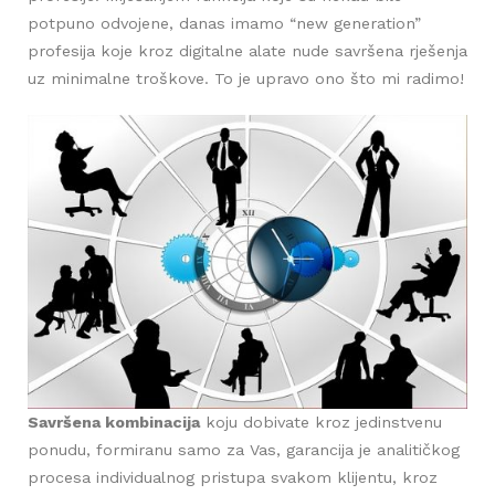
potpuno odvojene, danas imamo “new generation”
profesija koje kroz digitalne alate nude savršena rješenja
uz minimalne troškove. To je upravo ono što mi radimo!
Savršena kombinacija
koju dobivate kroz jedinstvenu
ponudu, formiranu samo za Vas, garancija je analitičkog
procesa individualnog pristupa svakom klijentu, kroz